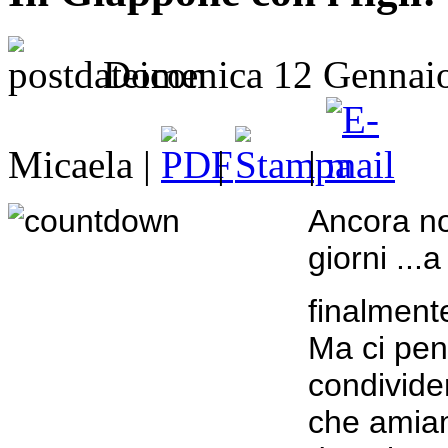
Domenica 12 Gennaio
Micaela |
|
|
Ancora no
giorni ...
finalmente
Ma ci pen
condivider
che amiam