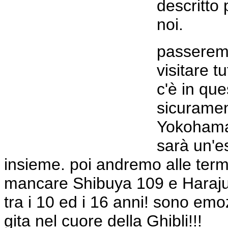
descritto
noi.
passeremo
visitare t
c'è in que
sicuramen
Yokohama.
sarà un'e
insieme. poi andremo alle ter
mancare Shibuya 109 e Harajuk
tra i 10 ed i 16 anni! sono em
gita nel cuore della Ghibli!!!